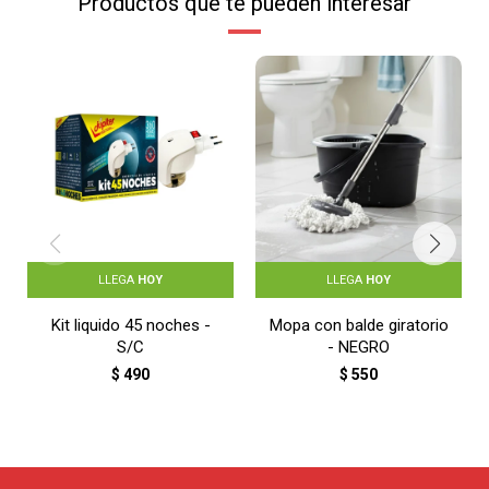
Productos que te pueden interesar
LLEGA
HOY
LLEGA
HOY
Kit liquido 45 noches -
Mopa con balde giratorio
S/C
- NEGRO
$
490
$
550