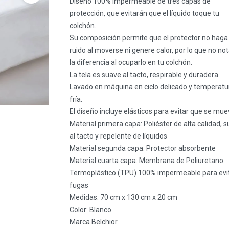
Diseño 100% impermeable de tres capas de
protección, que evitarán que el líquido toque tu
colchón.
Su composición permite que el protector no haga
ruido al moverse ni genere calor, por lo que no no
la diferencia al ocuparlo en tu colchón.
La tela es suave al tacto, respirable y duradera.
Lavado en máquina en ciclo delicado y temperatu
fría.
El diseño incluye elásticos para evitar que se mue
Material primera capa: Poliéster de alta calidad, 
al tacto y repelente de líquidos
Material segunda capa: Protector absorbente
Material cuarta capa: Membrana de Poliuretano
Termoplástico (TPU) 100% impermeable para evi
fugas
Medidas: 70 cm x 130 cm x 20 cm
Color: Blanco
Marca Belchior