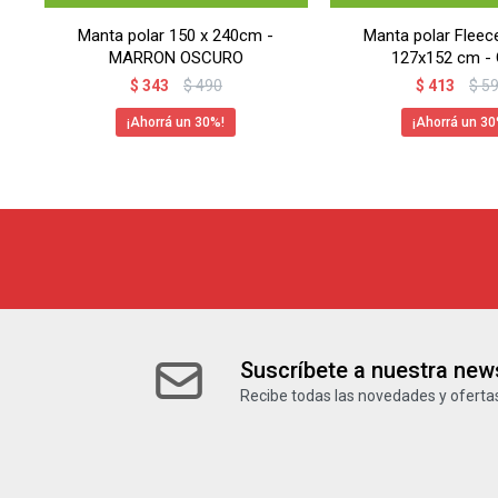
Manta polar 150 x 240cm -
Manta polar Fleec
MARRON OSCURO
127x152 cm -
$
343
$
490
$
413
$
5
30
30
Suscríbete a nuestra news
Recibe todas las novedades y ofertas