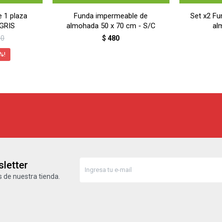
e 1 plaza
Funda impermeable de
Set x2 F
 GRIS
almohada 50 x 70 cm - S/C
al
90
$
480
letter
 de nuestra tienda.