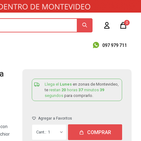
0
097 979 711
na
Llega el
Lunes
en zonas de Montevideo,
te
restan
20
horas
37
minutos
39
segundos
para comprarlo.
 con
COMPRAR
1
chior