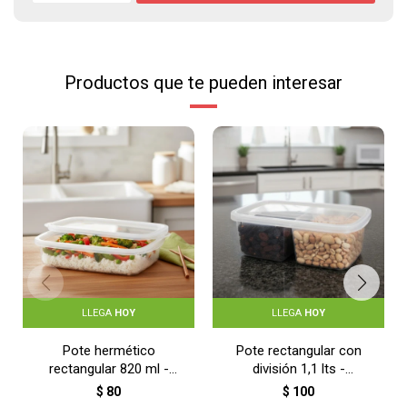
Productos que te pueden interesar
LLEGA
HOY
LLEGA
HOY
Pote hermético
Pote rectangular con
rectangular 820 ml -
división 1,1 lts -
TRANSPARENTE
TRANSPARENTE
$
80
$
100