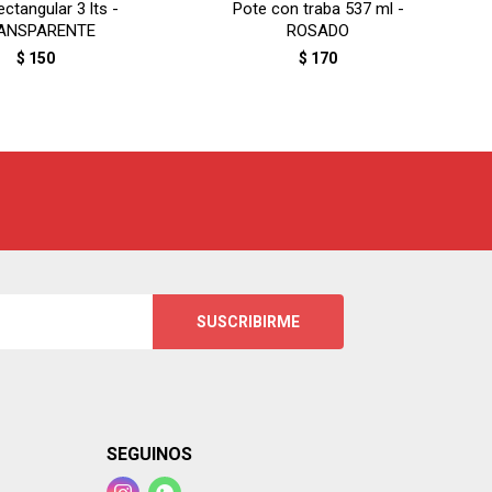
ectangular 3 lts -
Pote con traba 537 ml -
ANSPARENTE
ROSADO
$
150
$
170
SUSCRIBIRME
SEGUINOS