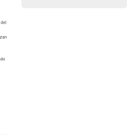
 del
izan
más