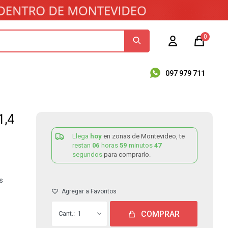
0
097 979 711
1,4
Llega
hoy
en zonas de Montevideo, te
restan
06
horas
59
minutos
47
segundos
para comprarlo.
s
COMPRAR
1