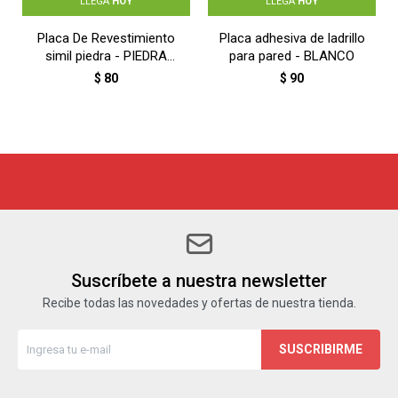
LLEGA
HOY
LLEGA
HOY
Placa De Revestimiento
Placa adhesiva de ladrillo
simil piedra - PIEDRA
para pared - BLANCO
ARENISCA BEIGE
$
80
$
90
Suscríbete a nuestra newsletter
Recibe todas las novedades y ofertas de nuestra tienda.
SUSCRIBIRME