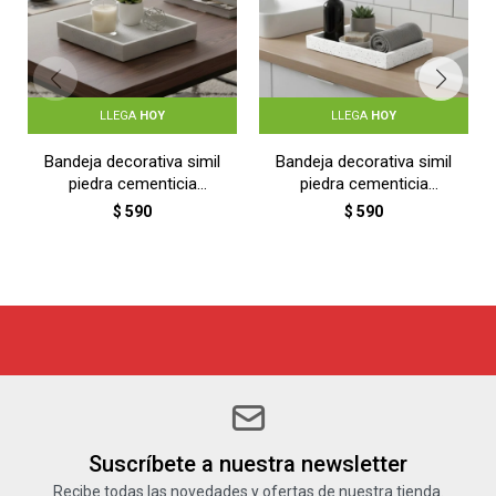
LLEGA
HOY
LLEGA
HOY
Bandeja decorativa simil
Bandeja decorativa simil
piedra cementicia
piedra cementicia
Cuadrada 19cm - GRIS
Rectangular 23x16cm -
$
590
$
590
GRIS
Suscríbete a nuestra newsletter
Recibe todas las novedades y ofertas de nuestra tienda.