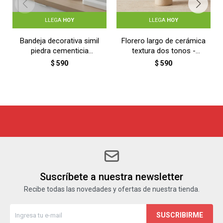
LLEGA
HOY
LLEGA
HOY
Bandeja decorativa simil
Florero largo de cerámica
piedra cementicia
textura dos tonos -
Rectangular 23x16cm -
BLANCO
$
590
$
590
GRIS
Suscríbete a nuestra newsletter
Recibe todas las novedades y ofertas de nuestra tienda.
SUSCRIBIRME