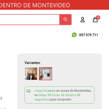
0
097 979 711
Variantes:
Llega el
Lunes
en zonas de Montevideo,
te
restan
13
horas
12
minutos
31
 y
segundos
para comprarlo.