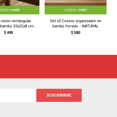
LEGA EL
LUNES
LLEGA EL
LUNES
 cesto rectangular
Set x3 Cestos organizador en
 bambú 35x22x8 cm -
bambú forrado - NATURAL
NATURAL
$
495
$
580
SUSCRIBIRME