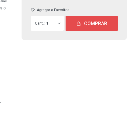
ocar
s o
COMPRAR
1
y