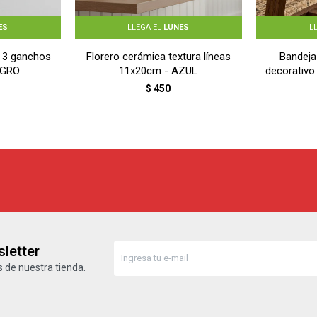
ES
LLEGA EL
LUNES
L
 3 ganchos
Florero cerámica textura líneas
Bandeja
EGRO
11x20cm - AZUL
decorativo
$
450
letter
 de nuestra tienda.