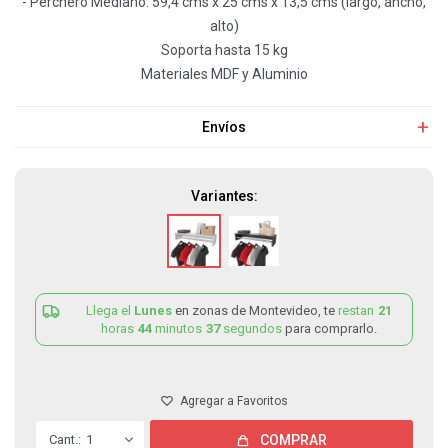
- Perchero Mediano: 59,4 cms x 25 cms x 13,5 cms (largo, ancho,
alto)
Soporta hasta 15 kg
Materiales MDF y Aluminio
Envíos
Variantes:
Llega el
Lunes
en zonas de Montevideo, te
restan
21
horas
44
minutos
37
segundos
para comprarlo.
1
COMPRAR