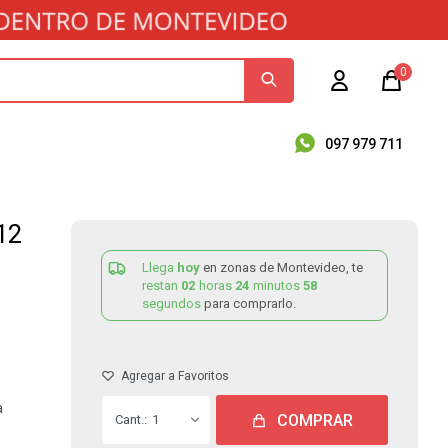
0
097 979 711
12
Llega
hoy
en zonas de Montevideo, te
restan
02
horas
24
minutos
58
segundos
para comprarlo.
a
COMPRAR
1