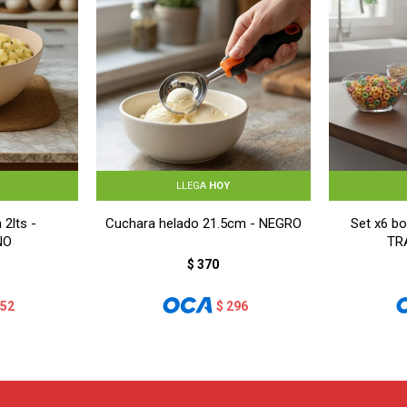
LLEGA
HOY
 2lts -
Cuchara helado 21.5cm - NEGRO
Set x6 bo
NO
TR
$
370
152
$
296