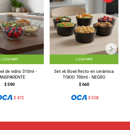
LLEGA
HOY
LLEGA
HOY
wl de vidrio 310ml -
Set x6 Bowl Recto en cerámica
ANSPARENTE
TOKIO 700ml - NEGRO
$
590
$
660
$
472
$
528