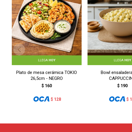
LLEGA
HOY
LLEGA
HOY
Plato de mesa cerámica TOKIO
Bowl ensaladera
26,5cm - NEGRO
CAPPUCCI
$
160
$
190
$
128
$