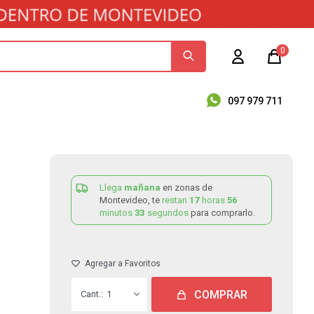
0
097 979 711
Llega
mañana
en zonas de
Montevideo, te
restan
17
horas
56
minutos
33
segundos
para comprarlo.
COMPRAR
1