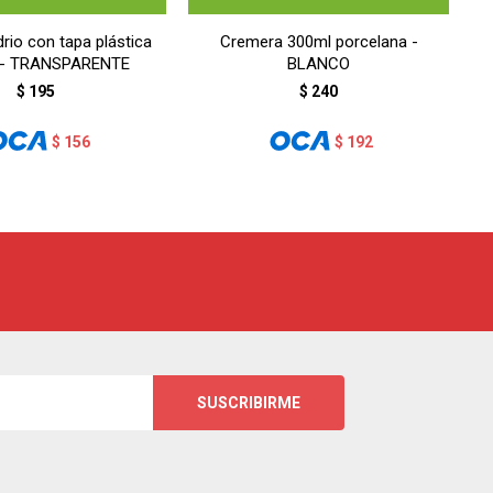
drio con tapa plástica
Cremera 300ml porcelana -
 - TRANSPARENTE
BLANCO
$
195
$
240
$
156
$
192
SUSCRIBIRME