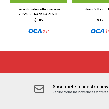
Taza de vidrio alta con asa
Jarra 2 lts - F
285ml - TRANSPARENTE
$
105
$
120
$
84
$
Suscríbete a nuestra news
Recibe todas las novedades y ofertas