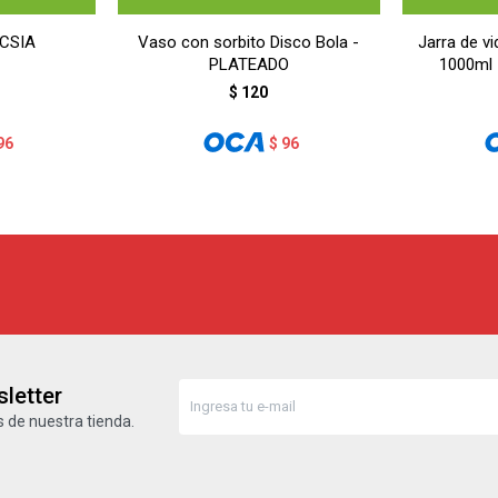
UCSIA
Vaso con sorbito Disco Bola -
Jarra de vi
PLATEADO
1000ml
$
120
96
$
96
letter
 de nuestra tienda.