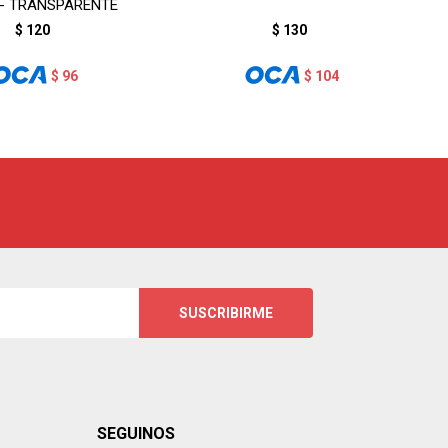
 - TRANSPARENTE
$
120
$
130
$
96
$
104
SUSCRIBIRME
SEGUINOS