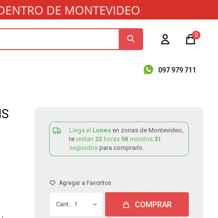
0
097 979 711
IS
Llega el
Lunes
en zonas de Montevideo,
te
restan
22
horas
58
minutos
30
segundos
para comprarlo.
COMPRAR
1