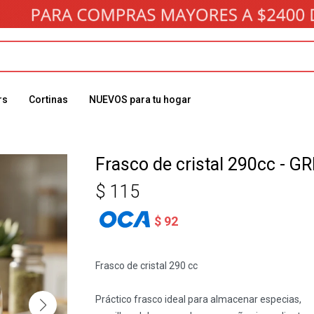
rs
Cortinas
NUEVOS para tu hogar
Frasco de cristal 290cc - GR
$
115
$
92
Frasco de cristal 290 cc
Práctico frasco ideal para almacenar especias,