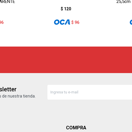
PARENTE
25,5cm
$
120
96
$
96
letter
 de nuestra tienda.
COMPRA