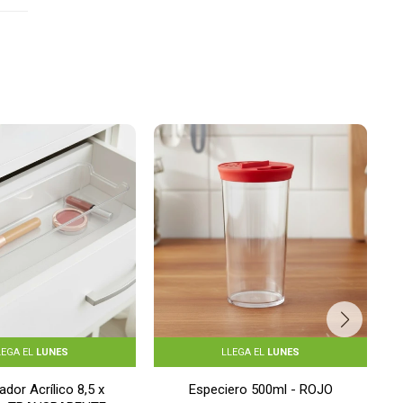
LEGA EL
LUNES
LLEGA EL
LUNES
ador Acrílico 8,5 x
Especiero 500ml - ROJO
S