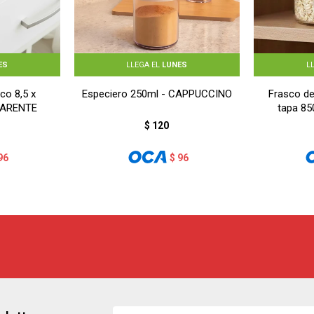
ES
LLEGA EL
LUNES
L
co 8,5 x
Especiero 250ml - CAPPUCCINO
Frasco de 
PARENTE
tapa 85
$
120
96
$
96