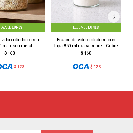
LEGA EL
LUNES
LLEGA EL
LUNES
vidrio cilíndrico con
Frasco de vidrio cilíndrico con
O
0 ml rosca metal -
tapa 850 ml rosca cobre - Cobre
PLATA
$
160
$
160
$
128
$
128