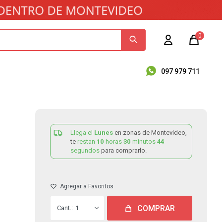
0
097 979 711
Llega el
Lunes
en zonas de Montevideo,
te
restan
10
horas
30
minutos
44
segundos
para comprarlo.
COMPRAR
1