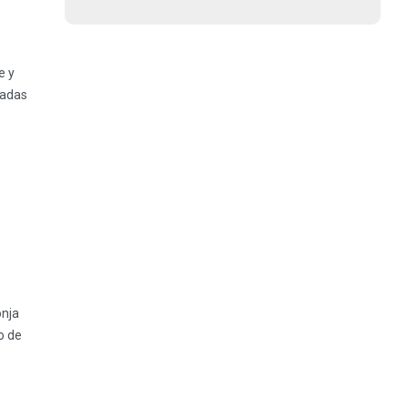
e y
eadas
onja
o de