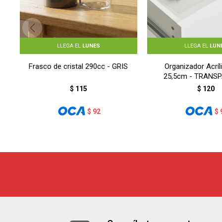
LLEGA EL
LUNES
LLEGA EL
LUN
Frasco de cristal 290cc - GRIS
Organizador Acríli
25,5cm - TRANS
$
115
$
120
$
92
$