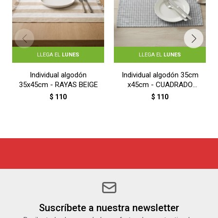
LLEGA EL
LUNES
LLEGA EL
LUNES
Individual algodón
Individual algodón 35cm
35x45cm - RAYAS BEIGE
x45cm - CUADRADO
GRIS
$
110
$
110
Suscríbete a nuestra newsletter