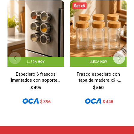
LLEGA
HOY
LLEGA
HOY
Especiero 6 frascos
Frasco especiero con
imantados con soporte -
tapa de madera x6 -
GRIS
TRANSPARENTE
$
495
$
560
$
396
$
448