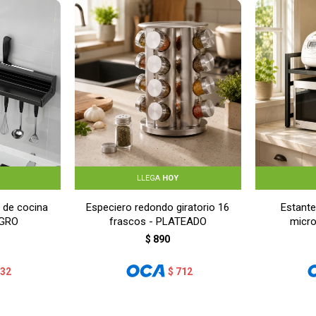
LLEGA
HOY
 de cocina
Especiero redondo giratorio 16
Estante
EGRO
frascos - PLATEADO
micr
$
890
632
$
712