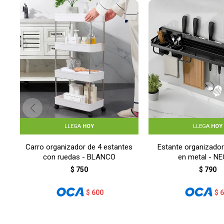
LLEGA
HOY
LLEGA
HOY
Carro organizador de 4 estantes
Estante organizador
con ruedas - BLANCO
en metal - N
$
750
$
790
$
600
$