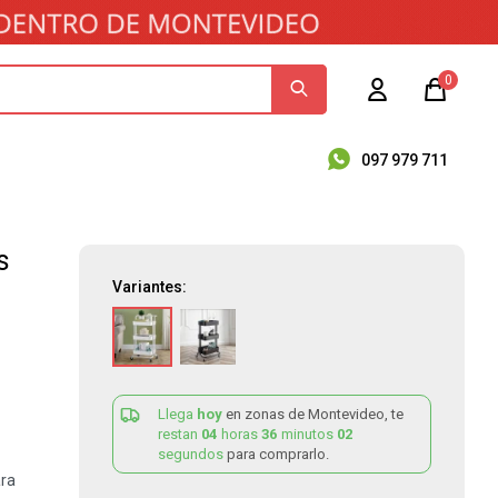
0
097 979 711
s
Variantes:
Llega
hoy
en zonas de Montevideo, te
restan
04
horas
36
minutos
02
segundos
para comprarlo.
ara