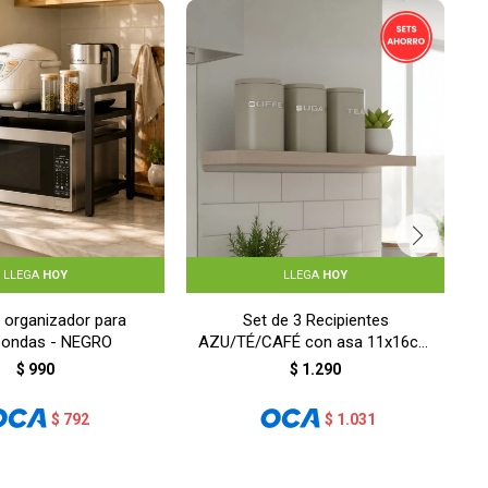
LLEGA
HOY
LLEGA
HOY
 organizador para
Set de 3 Recipientes
oondas - NEGRO
AZU/TÉ/CAFÉ con asa 11x16cm
- BEIGE
$
990
$
1.290
$
792
$
1.031