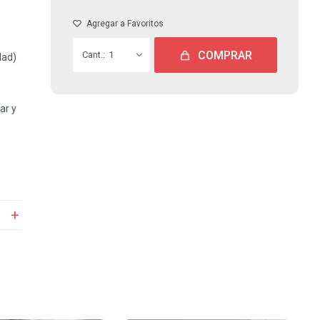
COMPRAR
1
dad)
ar y