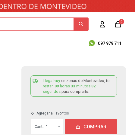
0
097 979 711
Llega
hoy
en zonas de Montevideo, te
restan
09
horas
33
minutos
32
segundos
para comprarlo.
COMPRAR
1