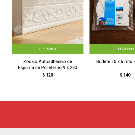
LLEGA
HOY
LLEGA
HOY
Zócalo Autoadhesivo de
Burlete 10 x 6 mts
Espuma de Polietileno 9 x 230
cm - BLANCO
$
120
$
140