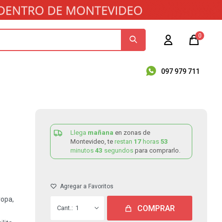
0
097 979 711
Llega
mañana
en zonas de
Montevideo, te
restan
17
horas
53
minutos
43
segundos
para comprarlo.
ropa,
COMPRAR
1