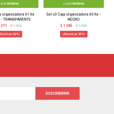
LEGA
MAÑANA
LLEGA
MAÑANA
a organizadora 61 lts
Set x3 Caja organizadora 65 lts -
 - TRANSPARENTE
NEGRO
.371
$
1.960
$
1.385
$
1.980
30
30
SUSCRIBIRME