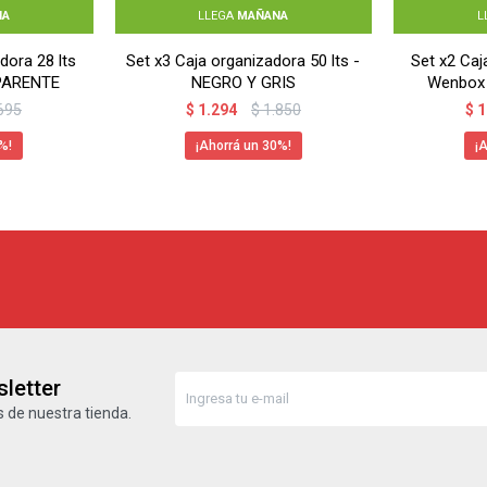
NA
LLEGA
MAÑANA
L
dora 28 lts
Set x3 Caja organizadora 50 lts -
Set x2 Caj
PARENTE
NEGRO Y GRIS
Wenbox
695
$
1.294
$
1.850
$
1
30
letter
 de nuestra tienda.