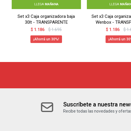
LLEGA
MAÑANA
LLEGA
MAÑA
Set x3 Caja organizadora baja
Set x3 Caja organiza
30lt - TRANSPARENTE
Wenbox - TRANS
$
1.186
$
1.695
$
1.186
$
1.
30
30
Suscríbete a nuestra news
Recibe todas las novedades y ofertas