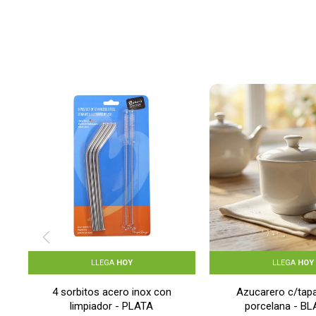
LLEGA
HOY
LLEGA
HOY
4 sorbitos acero inox con
Azucarero c/tap
limpiador - PLATA
porcelana - B