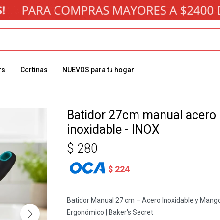
rs
Cortinas
NUEVOS para tu hogar
Batidor 27cm manual acero
inoxidable - INOX
$
280
$
224
Batidor Manual 27 cm – Acero Inoxidable y Mang
Ergonómico | Baker's Secret