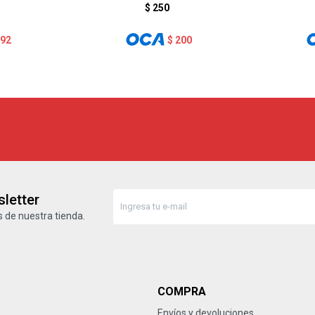
$
250
192
$
200
letter
 de nuestra tienda.
COMPRA
Envíos y devoluciones