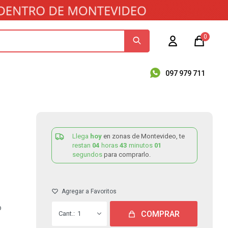
0
097 979 711
Llega
hoy
en zonas de Montevideo, te
restan
04
horas
43
minutos
00
segundos
para comprarlo.
o
COMPRAR
1