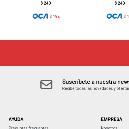
$
240
$
240
$
192
$
Suscríbete a nuestra news
Recibe todas las novedades y ofertas
AYUDA
EMPRESA
Preguntas frecuentes
Nosotros