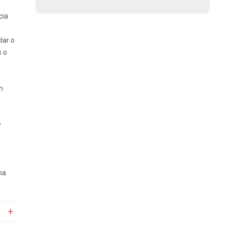
cia
lar o
s o
n
y
na