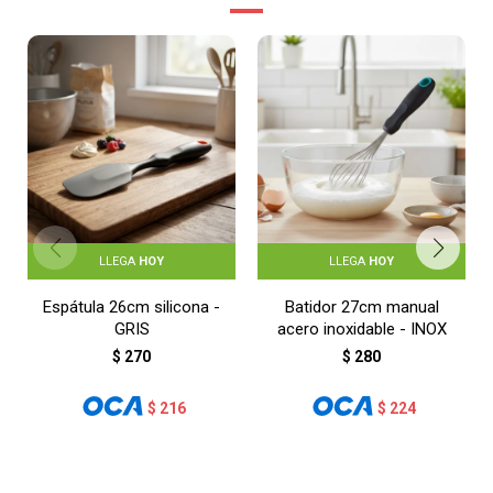
LLEGA
HOY
LLEGA
HOY
Espátula 26cm silicona -
Batidor 27cm manual
GRIS
acero inoxidable - INOX
$
270
$
280
$
216
$
224