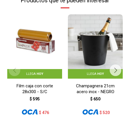
Productos que te pueden interesar
LLEGA
HOY
LLEGA
HOY
Film caja con corte
Champagnera 21cm
28x300 - S/C
acero inox - NEGRO
$
595
$
650
$
476
$
520