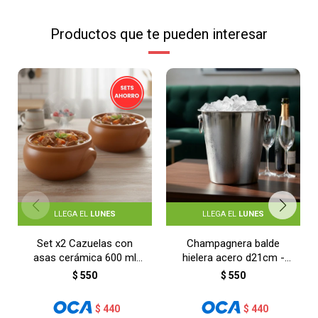
Productos que te pueden interesar
LLEGA EL
LUNES
LLEGA EL
LUNES
Set x2 Cazuelas con
Champagnera balde
asas cerámica 600 ml
hielera acero d21cm -
D12X6,7H cm -
PLATEADO
$
550
$
550
TERRACOTA
$
440
$
440