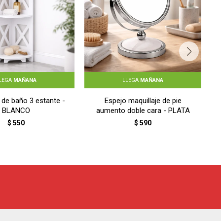
LEGA
MAÑANA
LLEGA
MAÑANA
 de baño 3 estante -
Espejo maquillaje de pie
BLANCO
aumento doble cara - PLATA
$
550
$
590