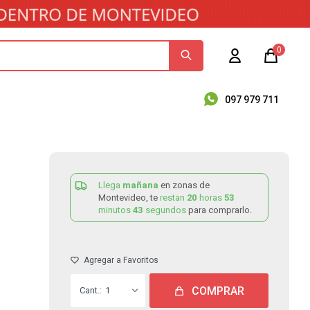
0
097 979 711
Llega
mañana
en zonas de
Montevideo, te
restan
20
horas
53
minutos
43
segundos
para comprarlo.
COMPRAR
1