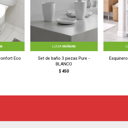
NA
LLEGA
MAÑANA
L
Confort Eco
Set de baño 3 piezas Pure -
Esquinero
O
BLANCO
$
450