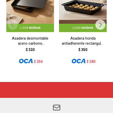
LLEGA
MAÑANA
LLEGA
MAÑANA
Asadera desmontable
Asadera honda
acero carbono
antiadherente rectangular
31,5X21,2X3CM - NEGRO
37,5x25,5x5 cm - GRIS
$
320
$
350
$
256
$
280