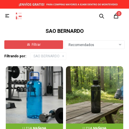
0

SAO BERNARDO
Recomendados
Filtrando por:
SAO BERNARDO
LLEGA
MAÑANA
LLEGA
MAÑANA