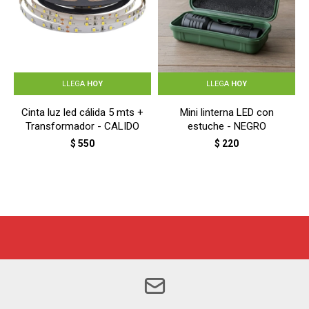
LLEGA
HOY
LLEGA
HOY
Cinta luz led cálida 5 mts +
Mini linterna LED con
Transformador - CALIDO
estuche - NEGRO
$
550
$
220