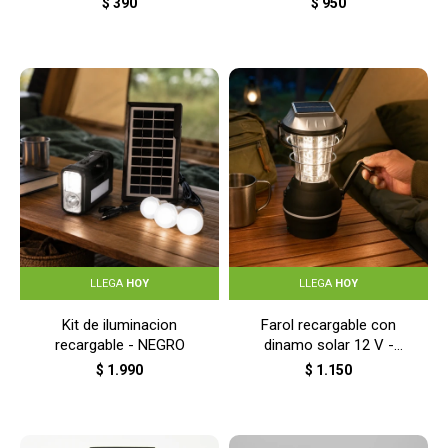
$
390
$
950
LLEGA
HOY
LLEGA
HOY
Kit de iluminacion
Farol recargable con
recargable - NEGRO
dinamo solar 12 V -
NEGRO
$
1.990
$
1.150