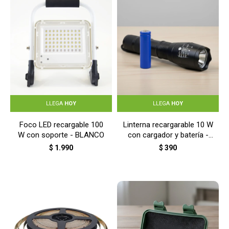
LLEGA
HOY
LLEGA
HOY
Foco LED recargable 100
Linterna recargarable 10 W
W con soporte - BLANCO
con cargador y batería -
NEGRO
$
1.990
$
390