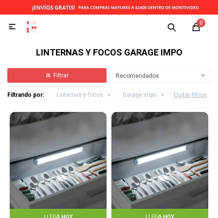
0

LINTERNAS Y FOCOS GARAGE IMPO
Recomendados
Filtrando por:
Linternas y focos
Garage impo
Quitar filtros
LLEGA
HOY
LLEGA
HOY