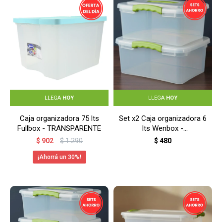
LLEGA
HOY
LLEGA
HOY
Caja organizadora 75 lts
Set x2 Caja organizadora 6
Fullbox - TRANSPARENTE
lts Wenbox -
TRANSPARENTE
$
902
$
1.290
$
480
30