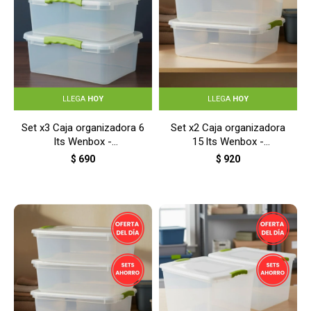
LLEGA
HOY
LLEGA
HOY
Set x3 Caja organizadora 6
Set x2 Caja organizadora
lts Wenbox -
15 lts Wenbox -
TRANSPARENTE
TRANSPARENTE
$
690
$
920