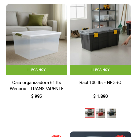
LLEGA
HOY
LLEGA
HOY
Caja organizadora 61 lts
Baúl 100 lts - NEGRO
Wenbox - TRANSPARENTE
$
995
$
1.890