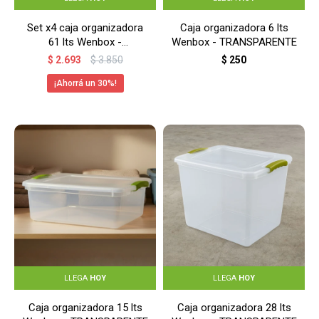
Set x4 caja organizadora
Caja organizadora 6 lts
61 lts Wenbox -
Wenbox - TRANSPARENTE
TRANSPARENTE
$
2.693
$
3.850
$
250
30
LLEGA
HOY
LLEGA
HOY
Caja organizadora 15 lts
Caja organizadora 28 lts