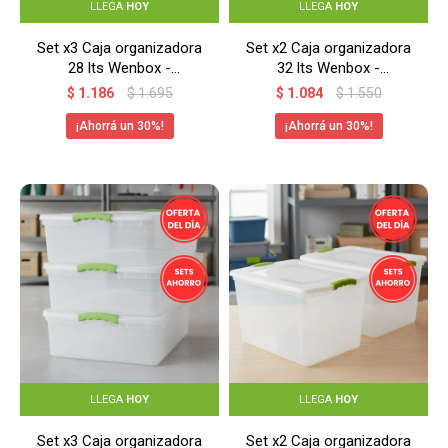
LLEGA
HOY
LLEGA
HOY
Set x3 Caja organizadora
Set x2 Caja organizadora
28 lts Wenbox -
32 lts Wenbox -
TRANSPARENTE
TRANSPARENTE
$
1.186
$
1.695
$
1.084
$
1.550
30
30
LLEGA
HOY
LLEGA
HOY
Set x3 Caja organizadora
Set x2 Caja organizadora