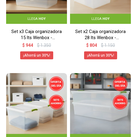
LLEGA
HOY
LLEGA
HOY
Set x3 Caja organizadora
Set x2 Caja organizadora
15 lts Wenbox -
28 lts Wenbox -
TRANSPARENTE
TRANSPARENTE
$
944
$
1.350
$
804
$
1.150
30
30