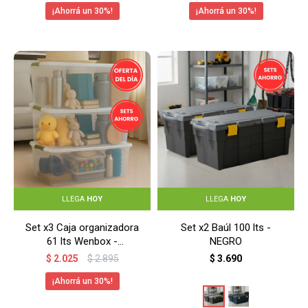
30
30
LLEGA
HOY
LLEGA
HOY
Set x3 Caja organizadora
Set x2 Baúl 100 lts -
61 lts Wenbox -
NEGRO
TRANSPARENTE
$
2.025
$
2.895
$
3.690
30