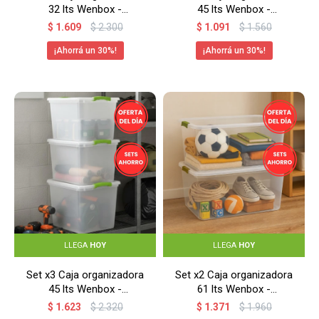
32 lts Wenbox -
45 lts Wenbox -
TRANSPARENTE
TRANSPARENTE
$
1.609
$
2.300
$
1.091
$
1.560
30
30
LLEGA
HOY
LLEGA
HOY
Set x3 Caja organizadora
Set x2 Caja organizadora
45 lts Wenbox -
61 lts Wenbox -
TRANSPARENTE
TRANSPARENTE
$
1.623
$
2.320
$
1.371
$
1.960