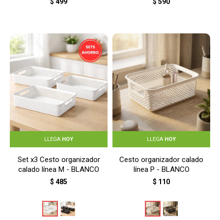
$
499
$
590
LLEGA
HOY
LLEGA
HOY
Set x3 Cesto organizador
Cesto organizador calado
calado línea M - BLANCO
línea P - BLANCO
$
485
$
110