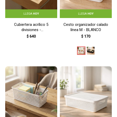
LLEGA
HOY
LLEGA
HOY
Cubiertera acrílico 5
Cesto organizador calado
divisiones -
línea M - BLANCO
TRANSPARENTE
$
640
$
170