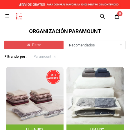
0

ORGANIZACIÓN PARAMOUNT
Recomendados
Filtrando por:
Paramount
LLEGA
HOY
LLEGA
HOY