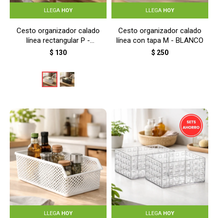
LLEGA
HOY
LLEGA
HOY
Cesto organizador calado
Cesto organizador calado
línea rectangular P -
línea con tapa M - BLANCO
BLANCO
$
130
$
250
LLEGA
HOY
LLEGA
HOY