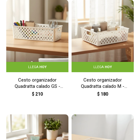
LLEGA
HOY
LLEGA
HOY
Cesto organizador
Cesto organizador
Quadratta calado GS -
Quadratta calado M -
BLANCO
BLANCO
$
210
$
180