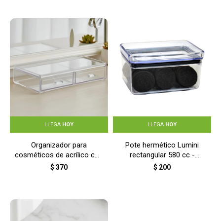
LLEGA
HOY
LLEGA
HOY
Organizador para
Pote hermético Lumini
cosméticos de acrílico con
rectangular 580 cc -
dos cajones -
TRANSPARENTE
$
370
$
200
TRANSPARENTE