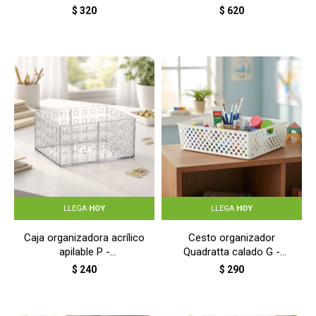
$
320
$
620
LLEGA
HOY
LLEGA
HOY
Caja organizadora acrílico
Cesto organizador
apilable P -
Quadratta calado G -
TRANSPARENTE
BLANCO
$
240
$
290