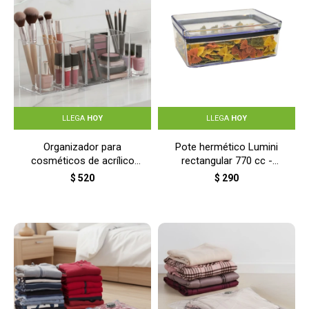
LLEGA
HOY
LLEGA
HOY
Organizador para
Pote hermético Lumini
cosméticos de acrílico
rectangular 770 cc -
rectangular con 5
TRANSPARENTE
$
520
$
290
divisiones -
TRANSPARENTE