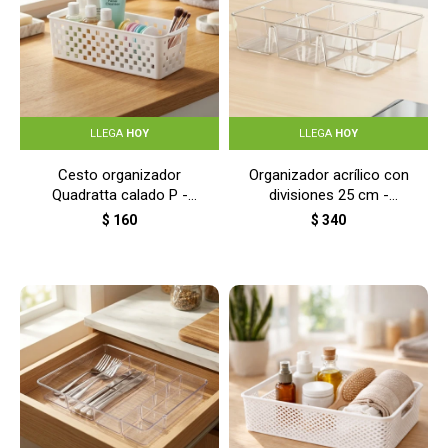
LLEGA
HOY
LLEGA
HOY
Cesto organizador
Organizador acrílico con
Quadratta calado P -
divisiones 25 cm -
BLANCO
TRANSPARENTE
$
160
$
340