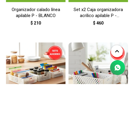
Organizador calado línea
Set x2 Caja organizadora
apilable P - BLANCO
acrílico apilable P -
TRANSPARENTE
$
210
$
460
LLEGA
HOY
LLEGA
HOY
Set x3 Cesto organizador
Set x2 Cesto organizador
Quadratta calado G -
Quadratta calado GS -
BLANCO
BLANCO
$
840
$
400