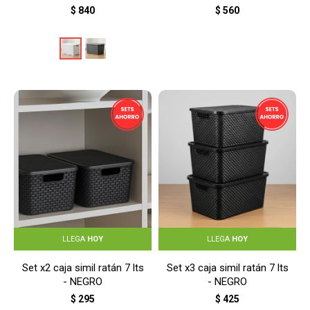
$
840
$
560
LLEGA
HOY
LLEGA
HOY
Set x2 caja simil ratán 7 lts
Set x3 caja simil ratán 7 lts
- NEGRO
- NEGRO
$
295
$
425