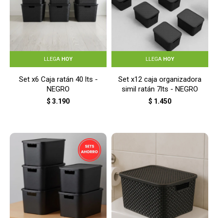
LLEGA
HOY
LLEGA
HOY
Set x6 Caja ratán 40 lts -
Set x12 caja organizadora
NEGRO
simil ratán 7lts - NEGRO
$
3.190
$
1.450