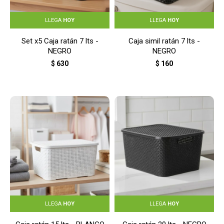
LLEGA
HOY
LLEGA
HOY
Set x5 Caja ratán 7 lts -
Caja simil ratán 7 lts -
NEGRO
NEGRO
$
630
$
160
LLEGA
HOY
LLEGA
HOY