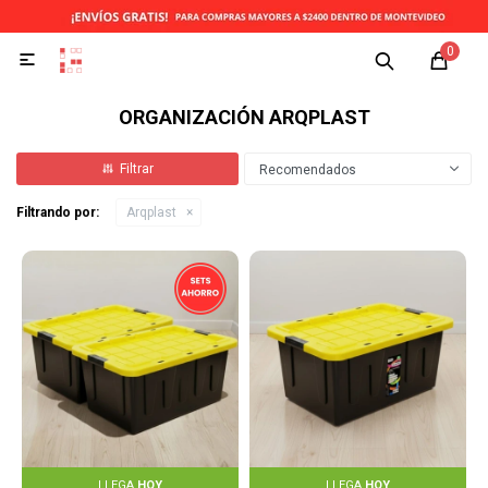
0

ORGANIZACIÓN ARQPLAST
Recomendados
Filtrando por:
Arqplast
LLEGA
HOY
LLEGA
HOY