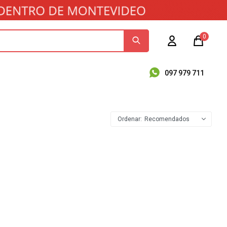
0
097 979 711
Recomendados