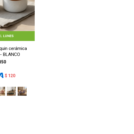
EL
LUNES
quin cerámica
 - BLANCO
150
$
120