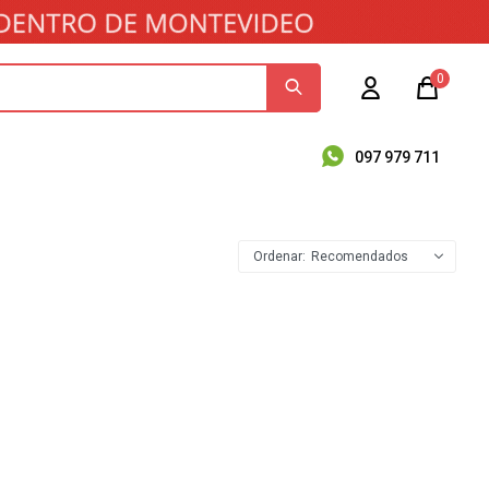
0
097 979 711
Recomendados