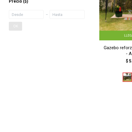
Precio
($)
OK
LLE
Gazebo reforz
- 
$
5