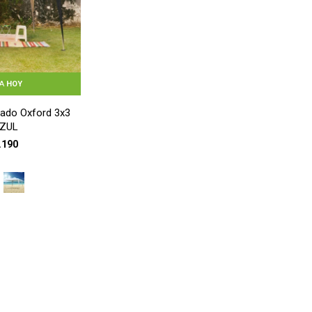
GA
HOY
ado Oxford 3x3
AZUL
.190