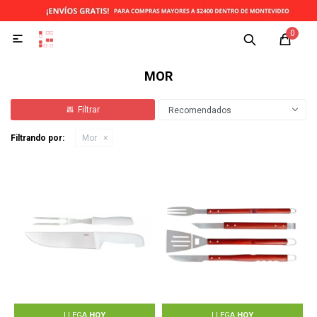
0

MOR
Recomendados
Filtrando por:
Mor
LLEGA
HOY
LLEGA
HOY