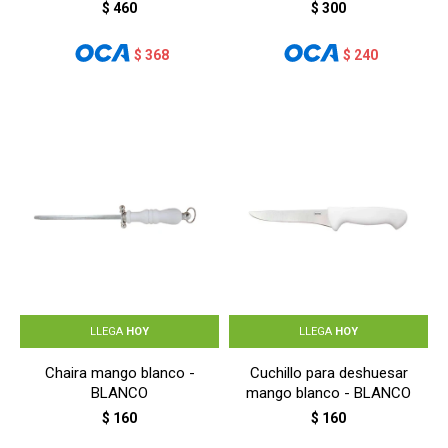
mango madera - MADERA
$
460
$
300
$
368
$
240
LLEGA
HOY
LLEGA
HOY
Chaira mango blanco -
Cuchillo para deshuesar
BLANCO
mango blanco - BLANCO
$
160
$
160