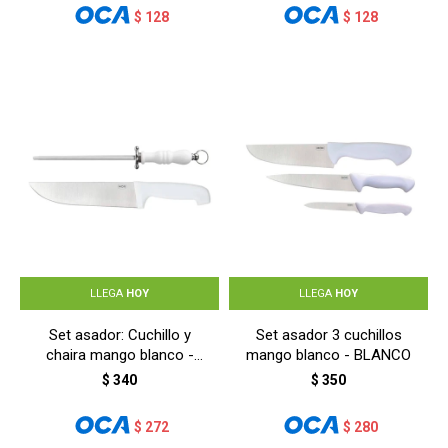
$
128
$
128
LLEGA
HOY
LLEGA
HOY
Set asador: Cuchillo y
Set asador 3 cuchillos
chaira mango blanco -
mango blanco - BLANCO
BLANCO
$
340
$
350
$
272
$
280