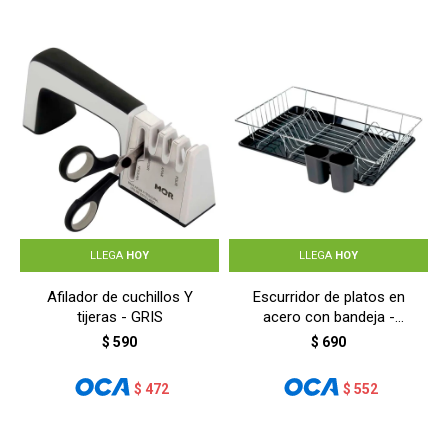
LLEGA
HOY
LLEGA
HOY
Afilador de cuchillos Y
Escurridor de platos en
tijeras - GRIS
acero con bandeja -
NEGRO
$
590
$
690
$
472
$
552