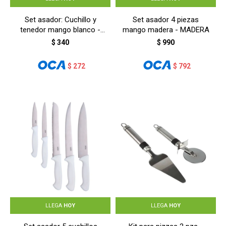
Set asador: Cuchillo y
Set asador 4 piezas
tenedor mango blanco -
mango madera - MADERA
BLANCO
$
340
$
990
$
272
$
792
LLEGA
HOY
LLEGA
HOY