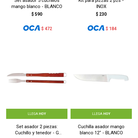
Set asador 5 cuchillos
Kit para pizzas 2 pzs -
mango blanco - BLANCO
INOX
$
590
$
230
$
472
$
184
LLEGA
HOY
LLEGA
HOY
Set asador 2 piezas:
Cuchilla asador mango
Cuchillo y tenedor - G
blanco 12" - BLANCO