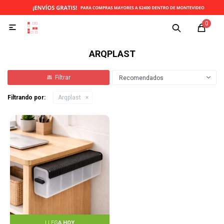
0

ARQPLAST
Recomendados
Filtrando por:
Arqplast
LLEGA
HOY