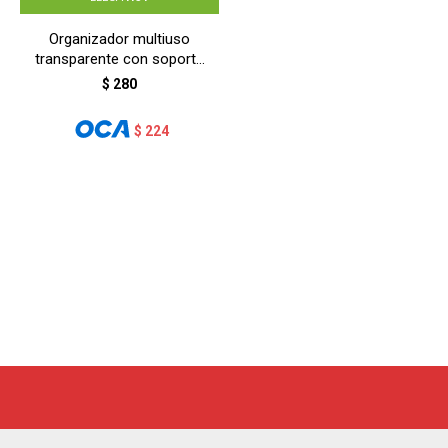
Organizador multiuso
transparente con soporte
adhesivo -
$
280
TRANSPARENTE
$
224