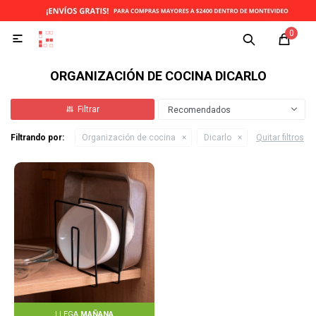
0

ORGANIZACIÓN DE COCINA DICARLO
Recomendados
Filtrando por:
Organización de cocina
Dicarlo
Quitar filtros
LLEGA
MAÑANA