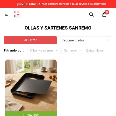
0

OLLAS Y SARTENES SANREMO
Recomendados
Filtrando por:
Ollas y sartenes
Sanremo
Quitar filtros
LLEGA
HOY