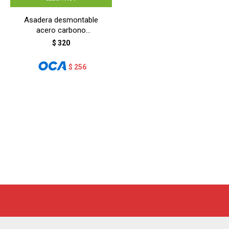
Asadera desmontable
acero carbono
31,5X21,2X3CM - NEGRO
$
320
$
256