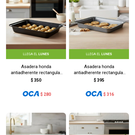
LLEGA EL
LUNES
LLEGA EL
LUNES
Asadera honda
Asadera honda
antiadherente rectangular
antiadherente rectangular
37,5x25,5x5 cm - GRIS
42,5x29x5 cm - GRIS
$
350
$
395
$
280
$
316