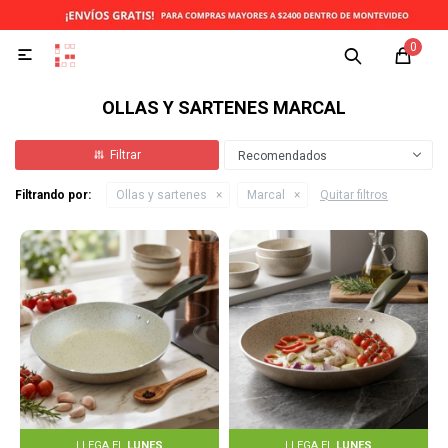
0

OLLAS Y SARTENES MARCAL
Recomendados
Filtrando por:
Ollas y sartenes
Marcal
Quitar filtros
LLEGA EL
LUNES
LLEGA EL
LUNES