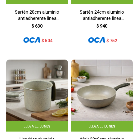
Sartén 20cm aluminio
Sartén 24cm aluminio
antiadherente linea
antiadherente linea
cerámica - BEIGE
cerámica - BEIGE
$
630
$
940
$
504
$
752
LLEGA EL
LUNES
LLEGA EL
LUNES