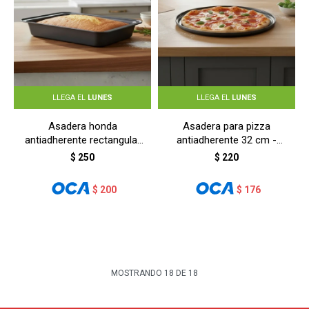
LLEGA EL
LUNES
LLEGA EL
LUNES
Asadera honda
Asadera para pizza
antiadherente rectangular
antiadherente 32 cm -
30x20x4 cm - GRIS
GRIS
$
250
$
220
$
200
$
176
MOSTRANDO
18
DE
18