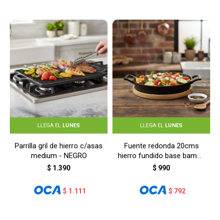
LLEGA EL
LUNES
LLEGA EL
LUNES
Parrilla gril de hierro c/asas
Fuente redonda 20cms
medium - NEGRO
hierro fundido base bambú
- NEGRO
$
1.390
$
990
$
1.111
$
792