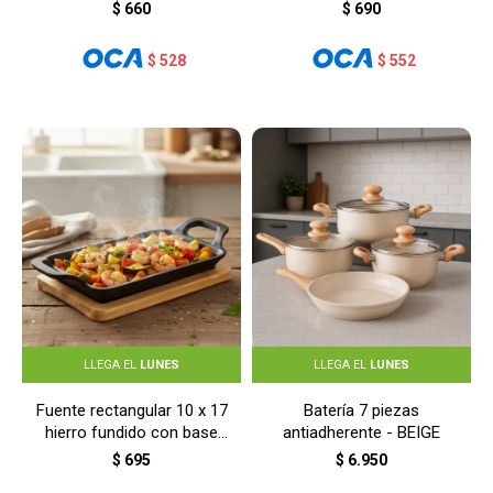
cerámica - BEIGE
$
660
$
690
$
528
$
552
LLEGA EL
LUNES
LLEGA EL
LUNES
Fuente rectangular 10 x 17
Batería 7 piezas
hierro fundido con base
antiadherente - BEIGE
bambú - GRIS
$
695
$
6.950