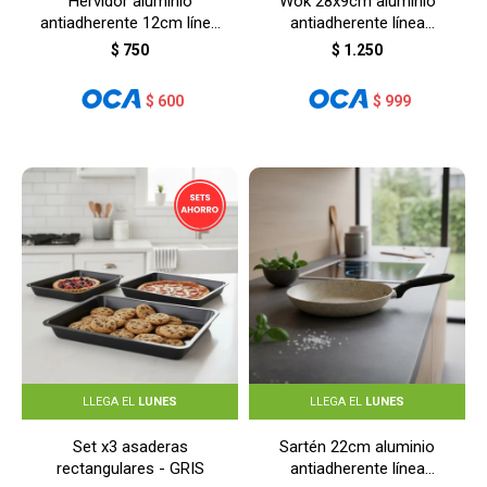
Hervidor aluminio
Wok 28x9cm aluminio
antiadherente 12cm línea
antiadherente línea
cerámica - BEIGE
cerámica - BEIGE
$
750
$
1.250
$
600
$
999
LLEGA EL
LUNES
LLEGA EL
LUNES
Set x3 asaderas
Sartén 22cm aluminio
rectangulares - GRIS
antiadherente línea