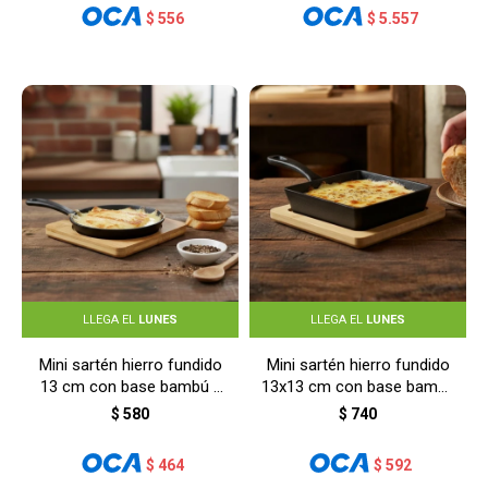
$
556
$
5.557
LLEGA EL
LUNES
LLEGA EL
LUNES
Mini sartén hierro fundido
Mini sartén hierro fundido
13 cm con base bambú -
13x13 cm con base bambú
NEGRO
- NEGRO
$
580
$
740
$
464
$
592