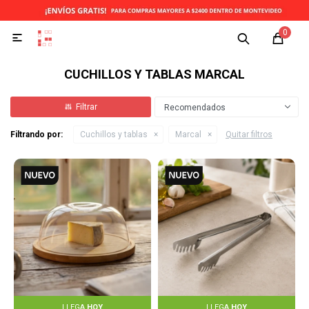
0

CUCHILLOS Y TABLAS MARCAL
Recomendados
Filtrando por:
Cuchillos y tablas
Marcal
Quitar filtros
LLEGA
HOY
LLEGA
HOY