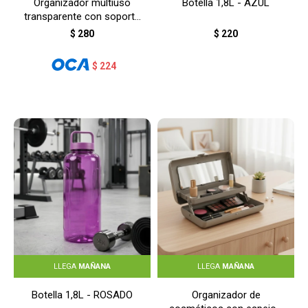
Organizador multiuso
Botella 1,8L - AZUL
transparente con soporte
adhesivo -
$
280
$
220
TRANSPARENTE
$
224
LLEGA
MAÑANA
LLEGA
MAÑANA
Botella 1,8L - ROSADO
Organizador de