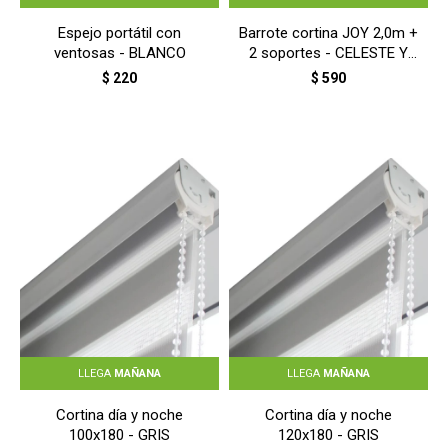
Espejo portátil con
Barrote cortina JOY 2,0m +
ventosas - BLANCO
2 soportes - CELESTE Y
BLANCO
$
220
$
590
LLEGA
MAÑANA
LLEGA
MAÑANA
Cortina día y noche
Cortina día y noche
100x180 - GRIS
120x180 - GRIS