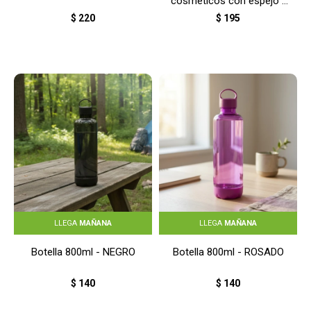
cosméticos con espejo -
GRIS
$
220
$
195
LLEGA
MAÑANA
LLEGA
MAÑANA
Botella 800ml - NEGRO
Botella 800ml - ROSADO
$
140
$
140