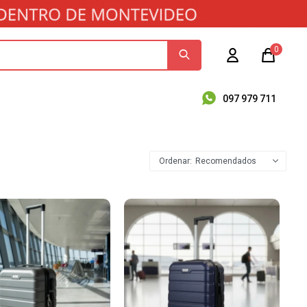
0
097 979 711
Recomendados