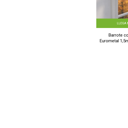
LLEGA
Barrote co
Eurometal 1,5m
GRIS 
$