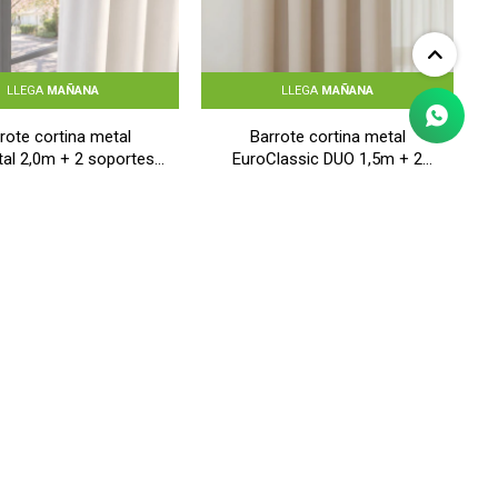
LLEGA
MAÑANA
LLEGA
MAÑANA
rote cortina metal
Barrote cortina metal
al 2,0m + 2 soportes -
EuroClassic DUO 1,5m + 2
GRIS OSCURO
soportes - BLANCO
$
790
$
890