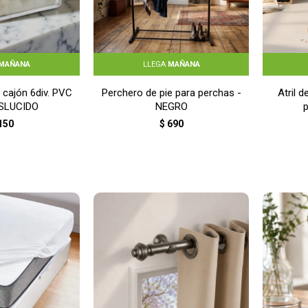
MAÑANA
LLEGA
MAÑANA
 cajón 6div. PVC
Perchero de pie para perchas -
Atril 
SLUCIDO
NEGRO
150
$
690