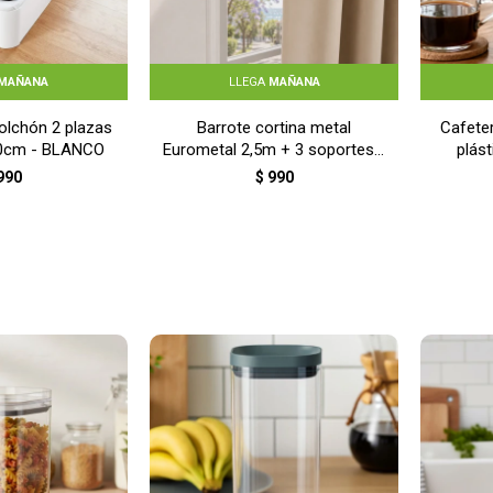
MAÑANA
LLEGA
MAÑANA
olchón 2 plazas
Barrote cortina metal
Cafeter
40cm - BLANCO
Eurometal 2,5m + 3 soportes -
plás
GRIS
990
$
990