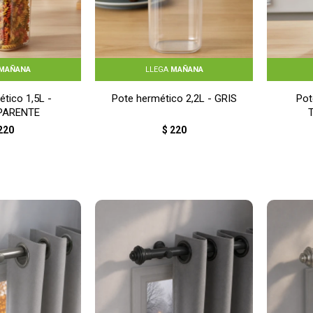
MAÑANA
LLEGA
MAÑANA
tico 1,5L -
Pote hermético 2,2L - GRIS
Pot
PARENTE
220
$
220