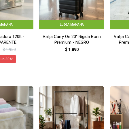
MAÑANA
LLEGA
MAÑANA
adora 120lt -
Valija Carry On 20'' Rígida Bonn
Valija C
PARENTE
Premium - NEGRO
Prem
$
1.950
$
1.890
30