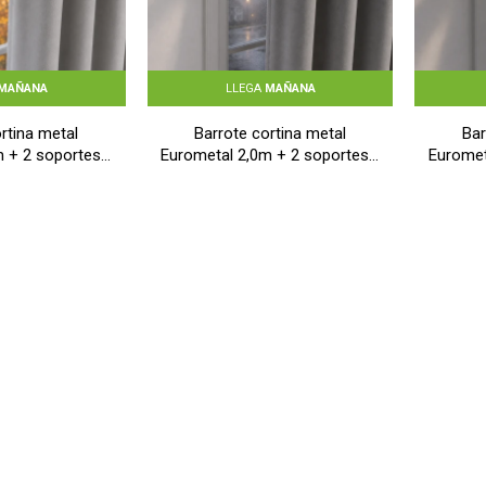
MAÑANA
LLEGA
MAÑANA
rtina metal
Barrote cortina metal
Bar
 + 2 soportes -
Eurometal 2,0m + 2 soportes -
Euromet
OSCURO
NEGRO
620
$
790