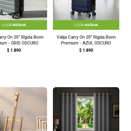
LLEGA
MAÑANA
LLEGA
MAÑANA
arry On 20'' Rígida Bonn
Valija Carry On 20'' Rígida Bonn
ium - GRIS OSCURO
Premium - AZUL OSCURO
$
1.890
$
1.890