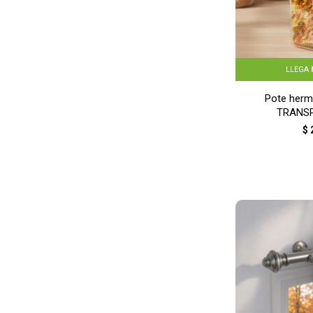
LLEGA
Pote hermé
TRANS
$