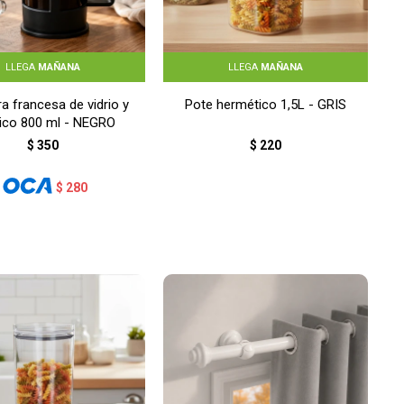
LLEGA
MAÑANA
LLEGA
MAÑANA
a francesa de vidrio y
Pote hermético 1,5L - GRIS
tico 800 ml - NEGRO
$
350
$
220
$
280