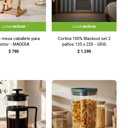
LLEGA
MAÑANA
LLEGA
MAÑANA
de mesa caballete para
Cortina 100% Blackout set 2
pintor - MADERA
paños 135 x 220 - GRIS
$
790
$
1.290