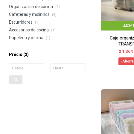
Organización de cocina
(2)
Cafeteras y molinillos
(3)
Escurridores
(1)
LLEGA
Accesorios de cocina
(1)
Caja organiz
Papelería y oficina
(1)
TRANS
$
1.364
Precio
($)
OK