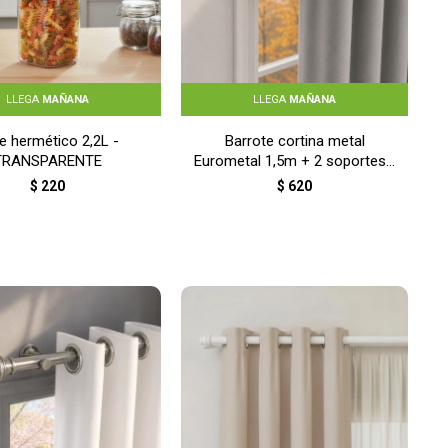
LLEGA
MAÑANA
LLEGA
MAÑANA
e hermético 2,2L -
Barrote cortina metal
TRANSPARENTE
Eurometal 1,5m + 2 soportes -
BLANCO
$
220
$
620