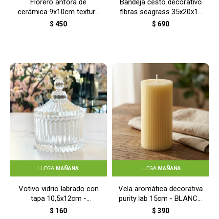
Florero ánfora de
Bandeja cesto decorativo
cerámica 9x10cm textura
fibras seagrass 35x20x10
relieves - BLANCO
cm - NATURAL
$
450
$
690
LLEGA
MAÑANA
LLEGA
MAÑANA
Votivo vidrio labrado con
Vela aromática decorativa
tapa 10,5x12cm -
purity lab 15cm - BLANCO
TRANSPARENTE
COSY
$
160
$
390