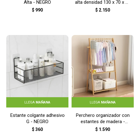
Alta - NEGRO
alta densidad 130 x 70 x 10
- BLANCO
$
990
$
2.150
LLEGA
MAÑANA
LLEGA
MAÑANA
Estante colgante adhesivo
Perchero organizador con
G - NEGRO
estantes de madera -
MADERA
$
360
$
1.590