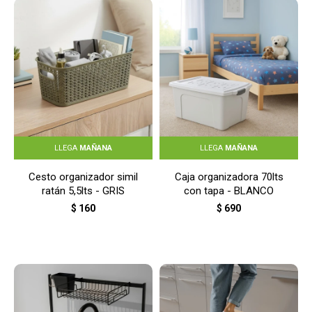
LLEGA
MAÑANA
LLEGA
MAÑANA
Cesto organizador simil
Caja organizadora 70lts
ratán 5,5lts - GRIS
con tapa - BLANCO
$
160
$
690