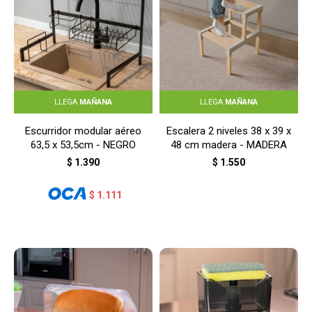
LLEGA
MAÑANA
LLEGA
MAÑANA
Escurridor modular aéreo
Escalera 2 niveles 38 x 39 x
63,5 x 53,5cm - NEGRO
48 cm madera - MADERA
$
1.390
$
1.550
$
1.111