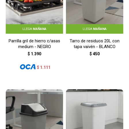
LLEGA
MAÑANA
LLEGA
MAÑANA
Parrilla gril de hierro c/asas
Tarro de residuos 20L con
medium - NEGRO
tapa vaivén - BLANCO
$
1.390
$
450
$
1.111