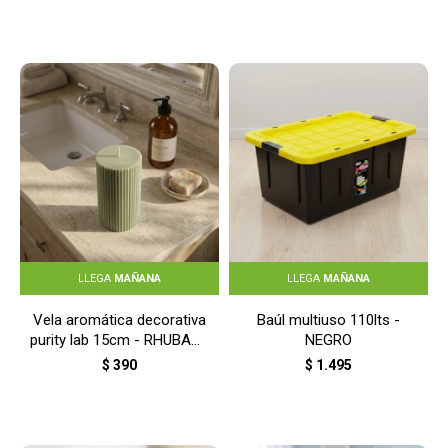
LLEGA
MAÑANA
LLEGA
MAÑANA
Vela aromática decorativa
Baúl multiuso 110lts -
purity lab 15cm - RHUBARB
NEGRO
GLADE
$
390
$
1.495