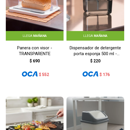
LLEGA
MAÑANA
LLEGA
MAÑANA
Panera con visor -
Dispensador de detergente
TRANSPARENTE
porta esponja 500 ml -
NEGRO
$
690
$
220
$
552
$
176