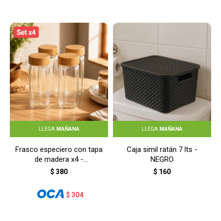
LLEGA
MAÑANA
LLEGA
MAÑANA
Frasco especiero con tapa
Caja simil ratán 7 lts -
de madera x4 -
NEGRO
TRANSPARENTE
$
380
$
160
$
304