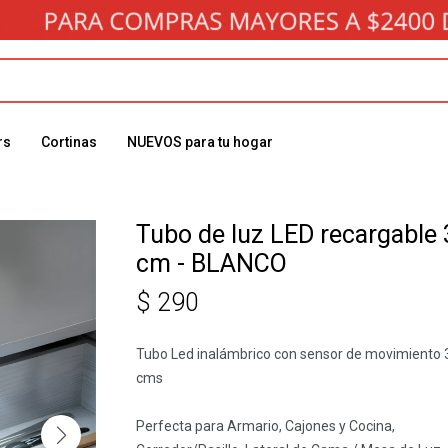
rs
Cortinas
NUEVOS para tu hogar
Tubo de luz LED recargable 
cm - BLANCO
$
290
Tubo Led inalámbrico con sensor de movimiento 
cms
Perfecta para Armario, Cajones y Cocina,