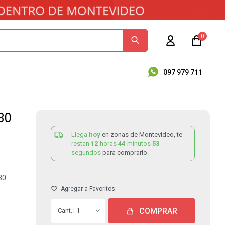
0
097 979 711
30
Llega
hoy
en zonas de Montevideo, te
restan
12
horas
44
minutos
53
segundos
para comprarlo.
30
COMPRAR
1