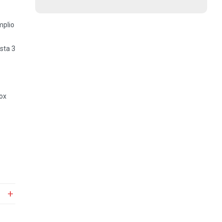
mplio
sta 3
ox