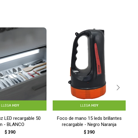
LLEGA
HOY
LLEGA
HOY
uz LED recargable 50
Foco de mano 15 leds brillantes
m - BLANCO
recargable - Negro Naranja
$
390
$
390