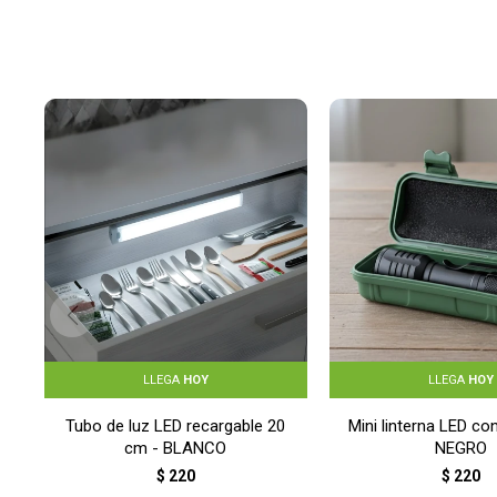
LLEGA
HOY
LLEGA
HOY
Tubo de luz LED recargable 20
Mini linterna LED co
cm - BLANCO
NEGRO
$
220
$
220