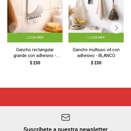
LLEGA
HOY
LLEGA
HOY
Gancho rectangular
Gancho multiuso x4 con
grande con adhesivo -
adhesivo - BLANCO
BLANCO
$
230
$
230
Suscríbete a nuestra newsletter