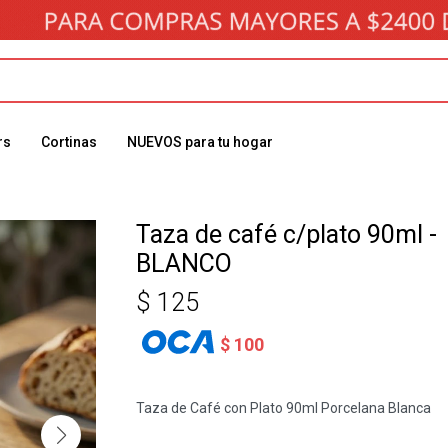
rs
Cortinas
NUEVOS para tu hogar
Taza de café c/plato 90ml -
BLANCO
$
125
$
100
Taza de Café con Plato 90ml Porcelana Blanca