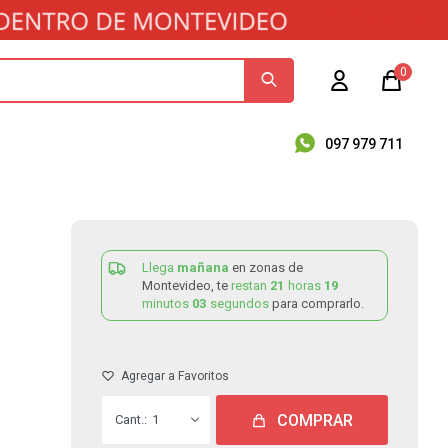
0
097 979 711
Llega
mañana
en zonas de
Montevideo, te
restan
21
horas
19
minutos
03
segundos
para comprarlo.
COMPRAR
1