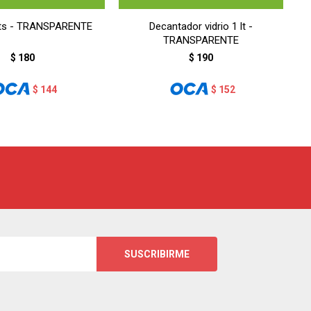
 lts - TRANSPARENTE
Decantador vidrio 1 lt -
TRANSPARENTE
$
180
$
190
$
144
$
152
SUSCRIBIRME