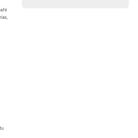
café
rías,
tu