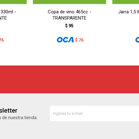
 330ml -
Copa de vino 465cc -
Jarra 1,5
NTE
TRANSPARENTE
$
95
76
$
76
letter
 de nuestra tienda.