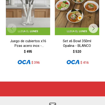
LLEGA EL
LUNES
LLEGA EL
LUNES
Juego de cubiertos x16
Set x6 Bowl 350ml
Pzas acero inox -
Opalina - BLANCO
BLANCO
$
495
$
520
$
396
$
416