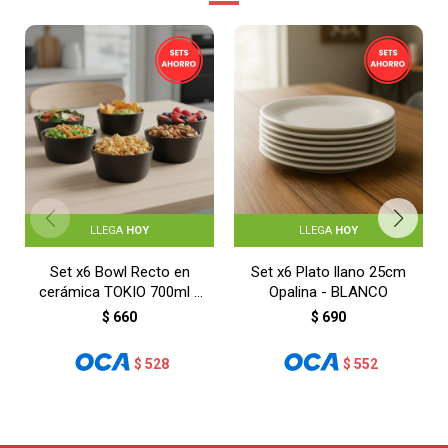
LLEGA
HOY
LLEGA
HOY
Set x6 Bowl Recto en
Set x6 Plato llano 25cm
cerámica TOKIO 700ml -
Opalina - BLANCO
NEGRO
$
660
$
690
$
528
$
552