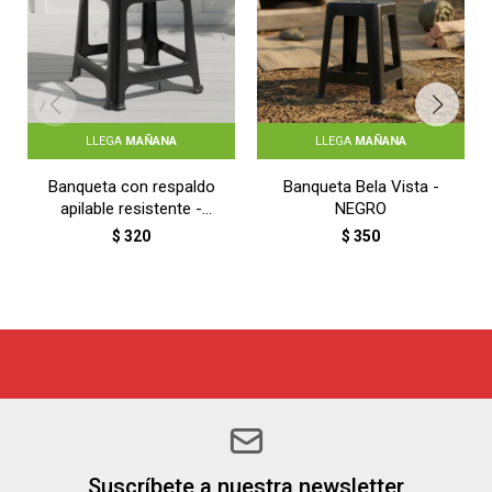
LLEGA
MAÑANA
LLEGA
MAÑANA
Banqueta con respaldo
Banqueta Bela Vista -
apilable resistente -
NEGRO
NEGRO
$
320
$
350
Suscríbete a nuestra newsletter