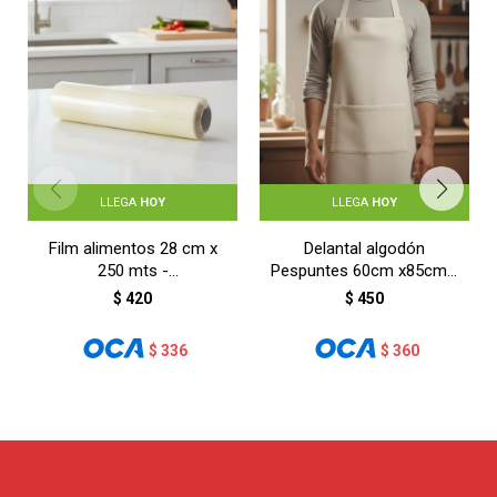
LLEGA
HOY
LLEGA
HOY
Film alimentos 28 cm x
Delantal algodón
250 mts -
Pespuntes 60cm x85cm -
TRANSPARENTE
BLANCO
$
420
$
450
$
336
$
360