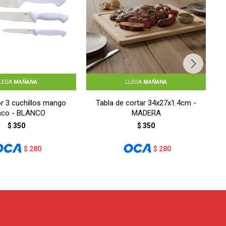
LEGA
MAÑANA
LLEGA
MAÑANA
r 3 cuchillos mango
Tabla de cortar 34x27x1.4cm -
nco - BLANCO
MADERA
$
350
$
350
$
280
$
280