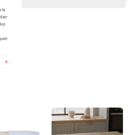
 la
itan
los
uier