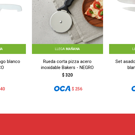
NA
LLEGA
MAÑANA
L
ngo blanco
Rueda corta pizza acero
Set asado
CO
inoxidable Bakers - NEGRO
bla
$
320
240
$
256