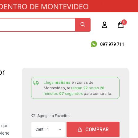
0
097 979 711
or
Llega
mañana
en zonas de
Montevideo, te
restan
22
horas
26
minutos
07
segundos
para comprarlo.
y que
COMPRAR
1
 viene