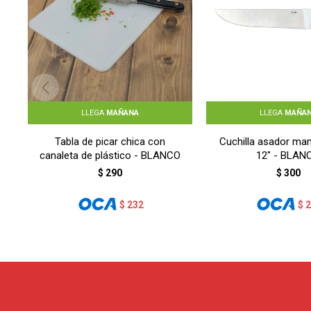
LLEGA
MAÑANA
LLEGA
MAÑA
Tabla de picar chica con
Cuchilla asador ma
canaleta de plástico - BLANCO
12" - BLAN
$
290
$
300
$
232
$