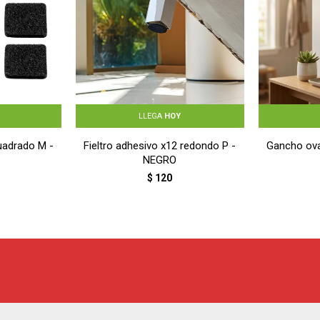
LLEGA
HOY
cuadrado M -
Fieltro adhesivo x12 redondo P -
Gancho ova
NEGRO
$
120