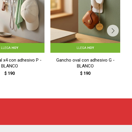
LLEGA
HOY
LLEGA
HOY
l x4 con adhesivo P -
Gancho oval con adhesivo G -
BLANCO
BLANCO
$
190
$
190