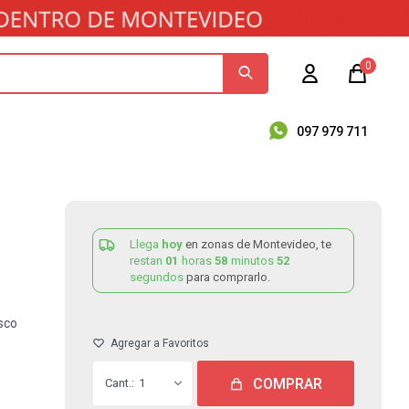
0
097 979 711
Llega
hoy
en zonas de Montevideo, te
restan
01
horas
58
minutos
52
segundos
para comprarlo.
usco
COMPRAR
1