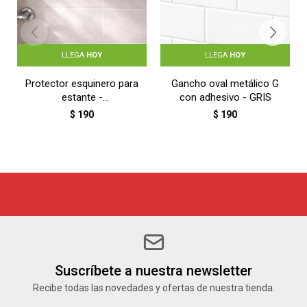
LLEGA
HOY
LLEGA
HOY
Protector esquinero para
Gancho oval metálico G
estante -
con adhesivo - GRIS
TRANSPARENTE
$
190
$
190
Suscríbete a nuestra newsletter
Recibe todas las novedades y ofertas de nuestra tienda.